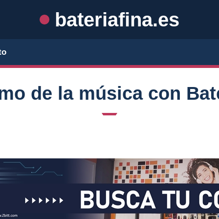
bateriafina.es
to
tmo de la música con Bat