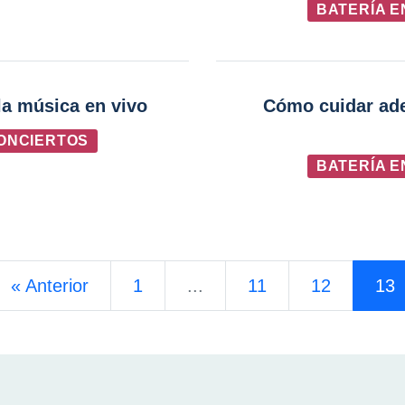
BATERÍA E
 la música en vivo
Cómo cuidar ade
CONCIERTOS
BATERÍA E
«
Anterior
1
...
11
12
13