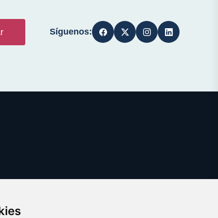
Síguenos:
r
kies